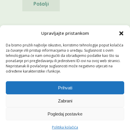
Pošalji
©2026 sva prava pridržava
Upravljajte pristankom
Da bismo pružili najbolje iskustvo, koristimo tehnologije poput kolačića
za čuvanje i/ili pristup informacijama o uređaju. Suglasnost s ovim
tehnologijama će nam omogućiti da obrađujemo podatke kao što su
ponašanje pri pregledavanju ili jedinstveni ID-ovi na ovoj web stranici.
Nepristanak ili povlačenje suglasnosti može negativno utjecati na
određene karakteristike i funkcije.
Pratite nas
Prihvati
Zabrani
0
Pogledaj postavke
Politika kolačića