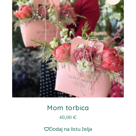
se
mogu
odabrati
na
stranici
proizvoda
Mom torbica
40,00
€
Dodaj na listu želja