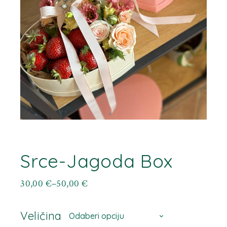
Srce-Jagoda Box
30,00
€
–
50,00
€
Raspon
cijena:
od
Veličina
30,00 €
Odaberi opciju
do