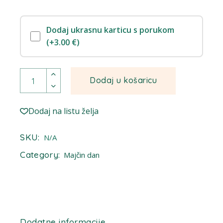
50,00 €
Dodaj ukrasnu karticu s porukom
(+3.00 €)
Srce-Jagoda Box količina
Dodaj u košaricu
Dodaj na listu želja
SKU:
N/A
Category:
Majčin dan
Dodatne informacije