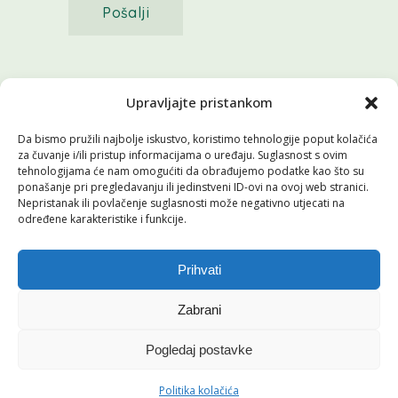
Pošalji
©2026 sva prava pridržava
Upravljajte pristankom
Da bismo pružili najbolje iskustvo, koristimo tehnologije poput kolačića
za čuvanje i/ili pristup informacijama o uređaju. Suglasnost s ovim
tehnologijama će nam omogućiti da obrađujemo podatke kao što su
ponašanje pri pregledavanju ili jedinstveni ID-ovi na ovoj web stranici.
Nepristanak ili povlačenje suglasnosti može negativno utjecati na
određene karakteristike i funkcije.
Pratite nas
Prihvati
Zabrani
0
Pogledaj postavke
Politika kolačića