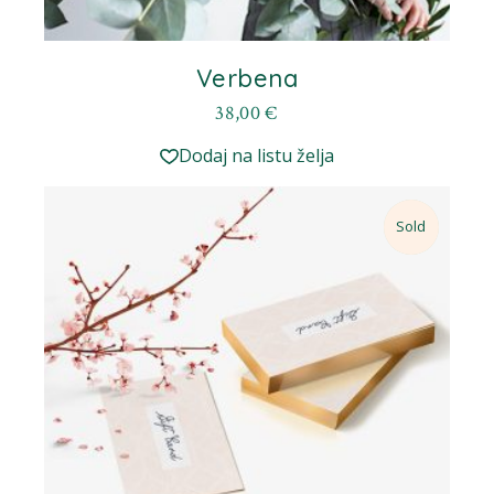
Verbena
38,00
€
Dodaj na listu želja
Sale
Sold