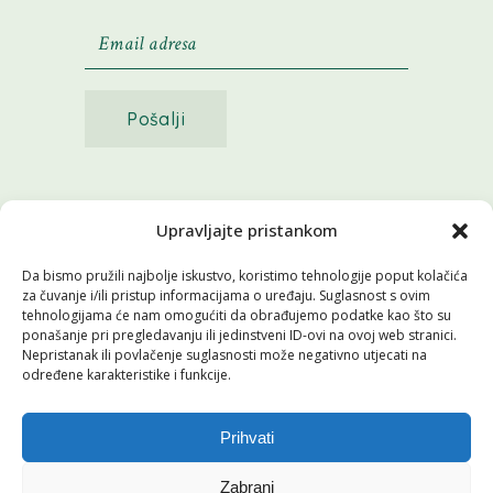
Pošalji
©2026 sva prava pridržava
Upravljajte pristankom
Da bismo pružili najbolje iskustvo, koristimo tehnologije poput kolačića
za čuvanje i/ili pristup informacijama o uređaju. Suglasnost s ovim
tehnologijama će nam omogućiti da obrađujemo podatke kao što su
ponašanje pri pregledavanju ili jedinstveni ID-ovi na ovoj web stranici.
Nepristanak ili povlačenje suglasnosti može negativno utjecati na
određene karakteristike i funkcije.
Pratite nas
Prihvati
Zabrani