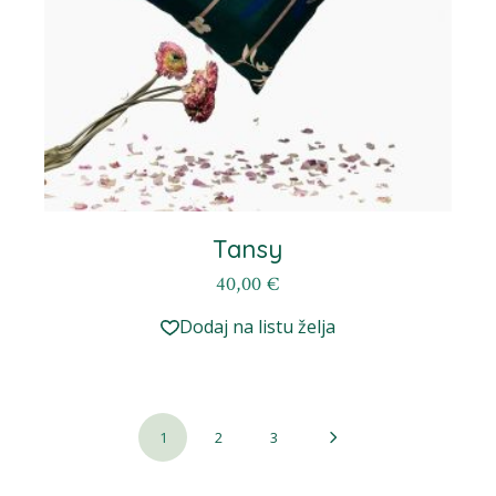
Tansy
40,00
€
Dodaj na listu želja
1
2
3